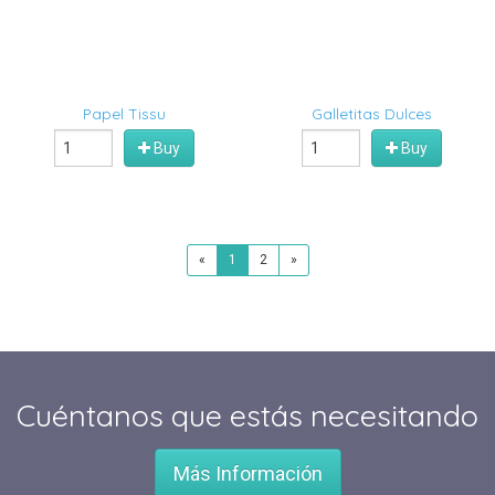
Papel Tissu
Galletitas Dulces
Buy
Buy
«
1
2
»
Cuéntanos que estás necesitando
Más Información