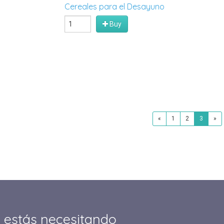
Cereales para el Desayuno
Buy
«
1
2
3
»
 estás necesitando