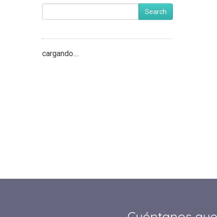
Search
cargando....
Cuéntanos que