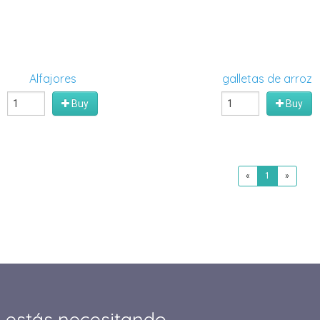
Alfajores
galletas de arroz
Buy
Buy
«
1
»
 estás necesitando